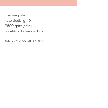
christine palle
liesersiedlung 45
9800 spittal/drau
palle@mental-werkstatt.com
Tel:
+43 650 68 35 914
impressum | datenschutz
Do Not Sell My Personal Information
© 2023 by Christine Palle and
marketingtante
.