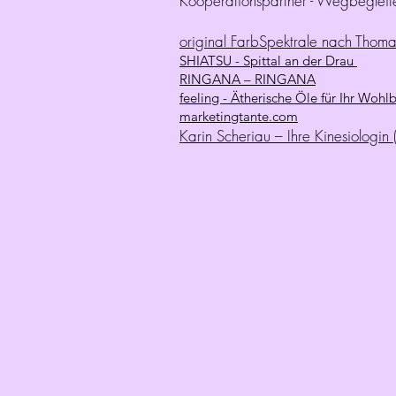
Kooperationspartner - Wegbegleite
original FarbSpektrale nach Thom
SHIATSU - Spittal an der Drau
RINGANA – RINGANA
feeling - Ätherische Öle für Ihr Wohl
marketingtante.com
Karin Scheriau – Ihre Kinesiologin (