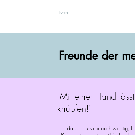
Home
Freunde der me
"Mit einer Hand lässt
knüpfen!"
... daher ist es mir auch wichtig, h