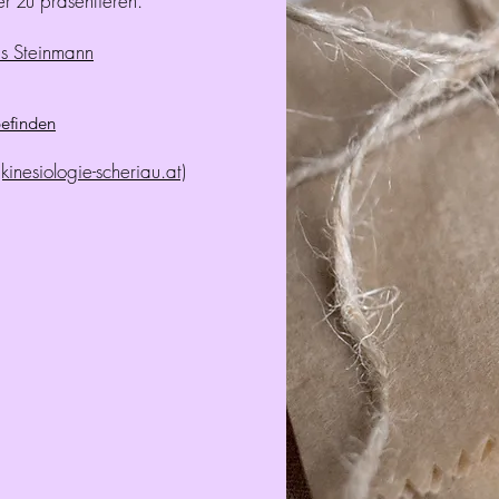
r zu präsentieren.
as Steinmann
befinden
kinesiologie-scheriau.at)