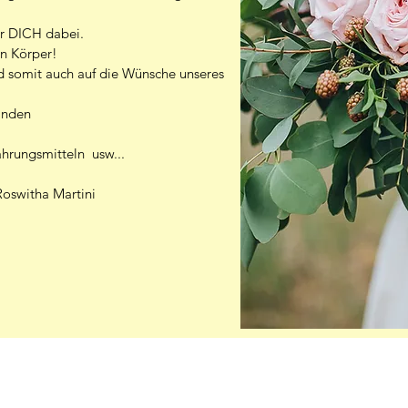
ir DICH dabei.
n Körper!
nd somit auch auf die Wünsche unseres
inden
ahrungsmitteln usw...
Roswitha Martini