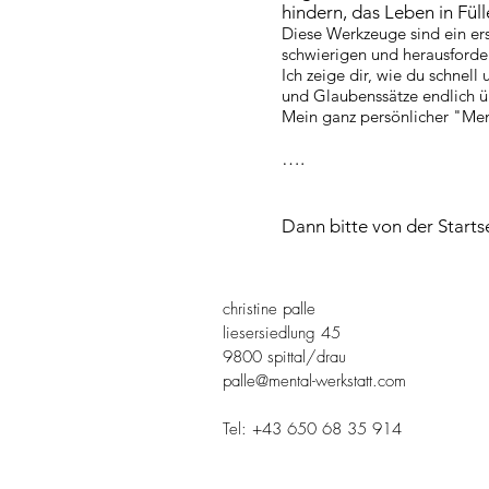
hindern, das Leben in Fü
Diese Werkzeuge sind ein ers
schwierigen und herausforder
Ich zeige dir, wie du schne
und Glaubenssätze endlich ü
Mein ganz persönlicher "Ment
….
Dann bitte von der Starts
christine palle
liesersiedlung 45
9800 spittal/drau
palle@mental-werkstatt.com
Tel:
+43 650 68 35 914