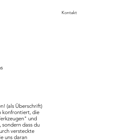
Kontakt
ns
! (als Überschrift)
konfrontiert, die
"Werkzeugen" und
t, sondern dass du
durch versteckte
die uns daran