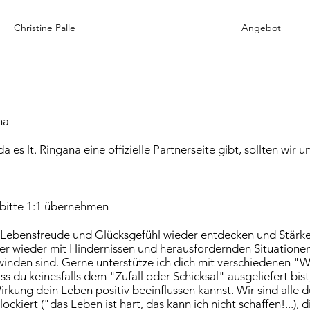
Christine Palle
Angebot
na
a es lt. Ringana eine offizielle Partnerseite gibt, sollten wir u
 bitte 1:1 übernehmen
! Lebensfreude und Glücksgefühl wieder entdecken und Stärken
r wieder mit Hindernissen und herausfordernden Situationen 
winden sind. Gerne unterstütze ich dich mit verschiedenen 
s du keinesfalls dem "Zufall oder Schicksal" ausgeliefert bis
irkung dein Leben positiv beeinflussen kannst. Wir sind alle 
ckiert ("das Leben ist hart, das kann ich nicht schaffen!...), 